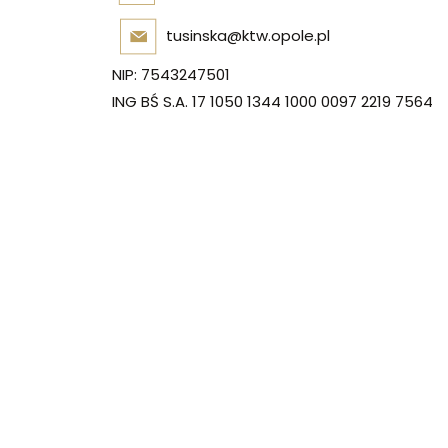
tusinska@ktw.opole.pl
NIP: 7543247501
ING BŚ S.A. 17 1050 1344 1000 0097 2219 7564
Nasza lokali
Kancelaria Tusińscy