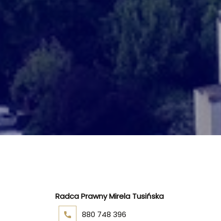
Radca Prawny Mirela Tusińska
880 748 396