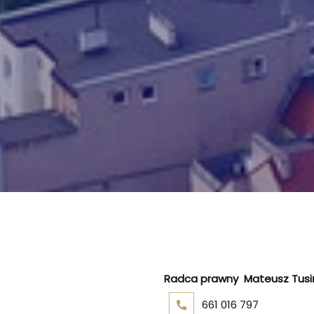
Radca prawny
Mateusz Tusi
661 016 797